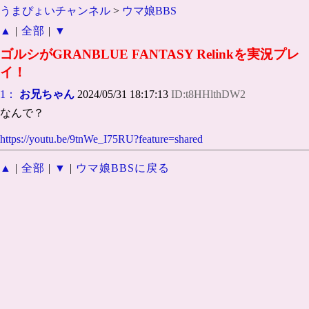
うまぴょいチャンネル
>
ウマ娘BBS
▲
|
全部
|
▼
ゴルシがGRANBLUE FANTASY Relinkを実況プレ
イ！
1：
お兄ちゃん
2024/05/31 18:17:13
ID:t8HHlthDW2
なんで？
https://youtu.be/9tnWe_I75RU?feature=shared
▲
|
全部
|
▼
|
ウマ娘BBSに戻る