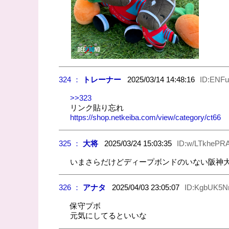
324 ：
トレーナー
2025/03/14 14:48:16
ID:ENFu
>>323
リンク貼り忘れ
https://shop.netkeiba.com/view/category/ct66
325 ：
大将
2025/03/24 15:03:35
ID:w/LTkhePR
いまさらだけどディープボンドのいない阪神
326 ：
アナタ
2025/04/03 23:05:07
ID:KgbUK5N
保守プボ
元気にしてるといいな