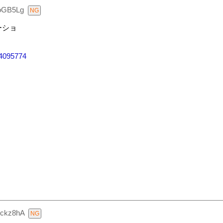
oGB5Lg
ーショ
94095774
ckz8hA