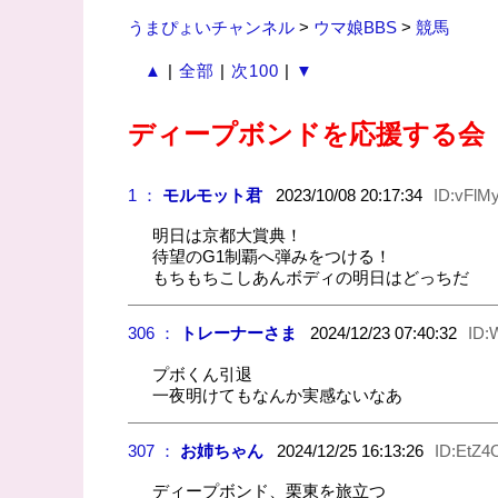
うまぴょいチャンネル
>
ウマ娘BBS
>
競馬
▲
|
全部
|
次100
|
▼
ディープボンドを応援する会
1 ：
モルモット君
2023/10/08 20:17:34
ID:vFlM
明日は京都大賞典！
待望のG1制覇へ弾みをつける！
もちもちこしあんボディの明日はどっちだ
306 ：
トレーナーさま
2024/12/23 07:40:32
ID:
プボくん引退
一夜明けてもなんか実感ないなあ
307 ：
お姉ちゃん
2024/12/25 16:13:26
ID:EtZ
ディープボンド、栗東を旅立つ