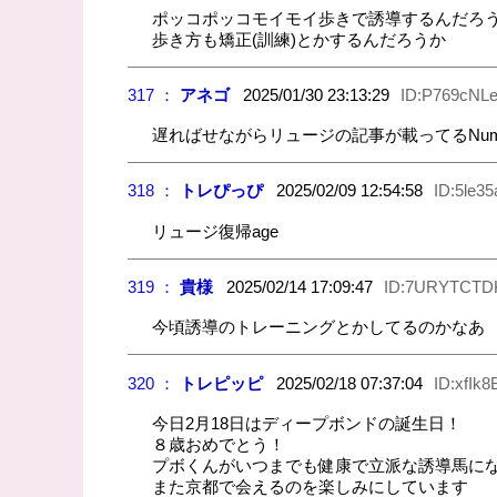
ポッコポッコモイモイ歩きで誘導するんだろ
歩き方も矯正(訓練)とかするんだろうか
317 ：
アネゴ
2025/01/30 23:13:29
ID:P769cNL
遅ればせながらリュージの記事が載ってるNu
318 ：
トレぴっぴ
2025/02/09 12:54:58
ID:5le35
リュージ復帰age
319 ：
貴様
2025/02/14 17:09:47
ID:7URYTCTD
今頃誘導のトレーニングとかしてるのかなあ
320 ：
トレピッピ
2025/02/18 07:37:04
ID:xfIk8
今日2月18日はディープボンドの誕生日！
８歳おめでとう！
プボくんがいつまでも健康で立派な誘導馬に
また京都で会えるのを楽しみにしています