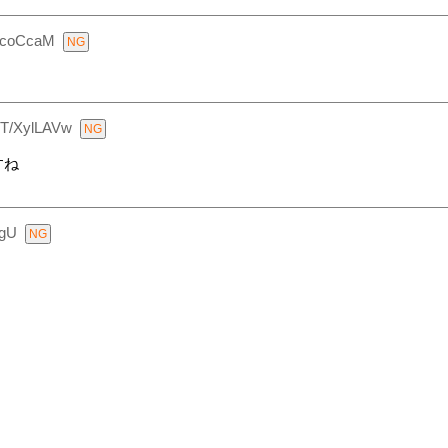
mcoCcaM
hT/XylLAVw
すね
ggU