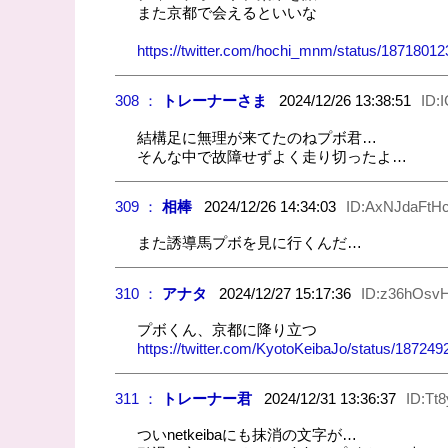
また京都で会えるといいな
https://twitter.com/hochi_mnm/status/187180
308 ：
トレーナーさま
2024/12/26 13:38:51
ID:
結構足に無理が来てたのねプボ君…
そんな中で故障せずよく走り切ったよ…
309 ：
相棒
2024/12/26 14:34:03
ID:AxNJdaFtH
また誘導馬プボを見に行くんだ…
310 ：
アナタ
2024/12/27 15:17:36
ID:z36hOsv
プボくん、京都に降り立つ
https://twitter.com/KyotoKeibaJo/status/1872
311 ：
トレーナー君
2024/12/31 13:36:37
ID:Tt
ついnetkeibaにも抹消の文字が…