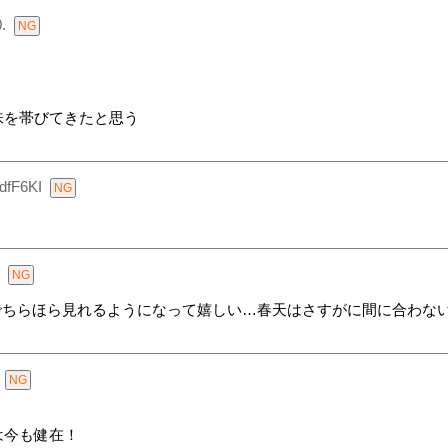
.
味を帯びてきたと思う
kdfF6KI
erでちらほら見れるようになって嬉しい…春天はさすがに間に合わな
は今も健在！