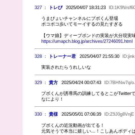
327 ：
トレぴ
2025/04/07 18:31:23
ID:1K9Nrsf60
うまぴょいチャンネルにプボくん登場
ポコポコ歩いてモーイするの見たすぎる
【ウマ娘】ディープポンドの実装が大分現実
https://umapch.blog.jp/archives/27246091.html
328 ：
トレーナー君
2025/04/07 21:55:30
ID:jin
実装されたらうれしいな
329 ：
貴方
2025/04/24 00:07:43
ID:7BHNw7q/o.
プボくんが誘導馬の訓練してるとこがTwitt
なにより！
330 ：
貴様
2025/05/01 07:06:39
ID:Z9J0g8VnjE
プボくんの近況動画が出てる！
元気そうで本当に嬉しい…！こしあんボディ