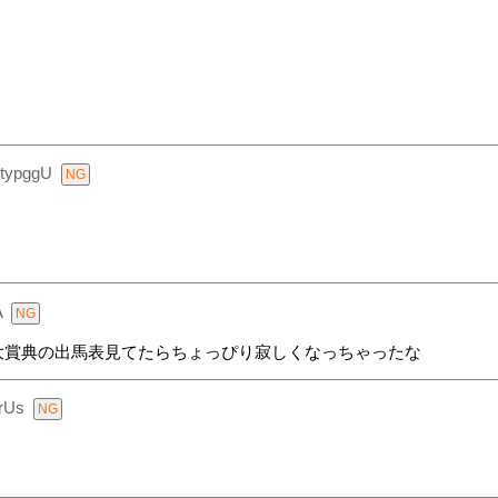
typggU
A
大賞典の出馬表見てたらちょっぴり寂しくなっちゃったな
rUs