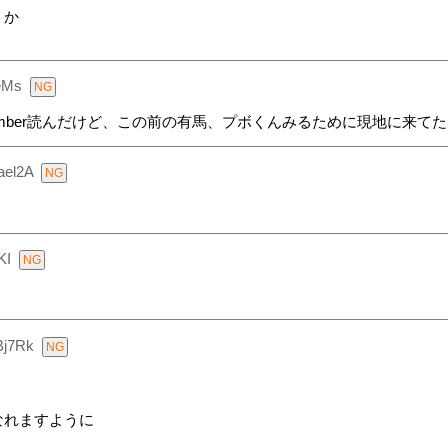
うか
eMs
mber読んだけど、この前の有馬、プボくんみるために現地に来て
ael2A
KI
Bj7Rk
なれますように