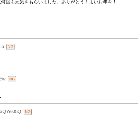
に何度も元気をもらいました。ありがとう！よいお年を！
.o
jEw
…
RxQYesf5Q