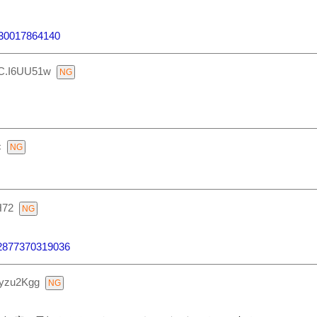
1230017864140
IC.I6UU51w
c
H72
492877370319036
8yzu2Kgg