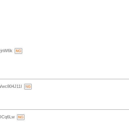
yjnW6k
Wwc804J11I
4OCq6Lw