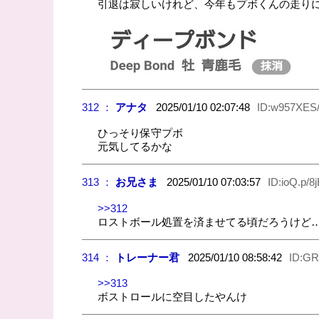
引退は寂しいけれど、今年もプボくんの走り
312 ：
アナタ
2025/01/10 02:07:48
ID:w957XES/
ひっそり保守プボ
元気してるかな
313 ：
お兄さま
2025/01/10 07:03:57
ID:ioQ.p/8
>>312
ロストボール処置を済ませてる頃だろうけど
314 ：
トレーナー君
2025/01/10 08:58:42
ID:G
>>313
ボストロールに空目したやんけ