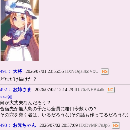
491：
大将
2026/07/01 23:55:55
ID:NOqa8koVxU
どれだけ描けた？
492：
お姉さま
2026/07/02 12:14:29
ID:76zNEB4alk
>>490
何が大丈夫なんだろう？
合宿先が無人島の子たち全員に箝口令敷くの？
その穴を突く者は、いるだろうな(その話も作ってるだろうな)
493：
お兄ちゃん
2026/07/02 20:37:09
ID:DvMPl7uJp6