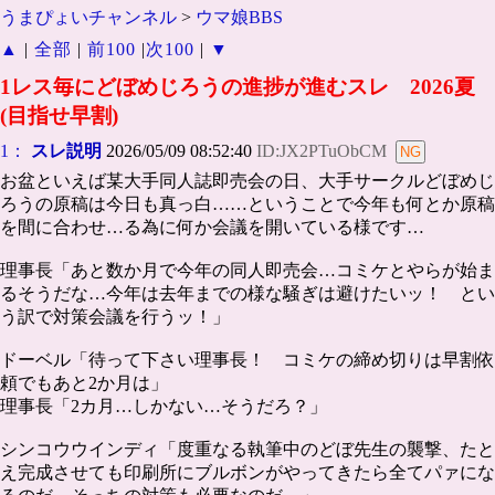
うまぴょいチャンネル
>
ウマ娘BBS
▲
|
全部
|
前100
|
次100
|
▼
1レス毎にどぼめじろうの進捗が進むスレ 2026夏
(目指せ早割)
1：
スレ説明
2026/05/09 08:52:40
ID:JX2PTuObCM
お盆といえば某大手同人誌即売会の日、大手サークルどぼめじ
ろうの原稿は今日も真っ白……ということで今年も何とか原稿
を間に合わせ…る為に何か会議を開いている様です…
理事長「あと数か月で今年の同人即売会…コミケとやらが始ま
るそうだな…今年は去年までの様な騒ぎは避けたいッ！ とい
う訳で対策会議を行うッ！」
ドーベル「待って下さい理事長！ コミケの締め切りは早割依
頼でもあと2か月は」
理事長「2カ月…しかない…そうだろ？」
シンコウウインディ「度重なる執筆中のどぼ先生の襲撃、たと
え完成させても印刷所にブルボンがやってきたら全てパァにな