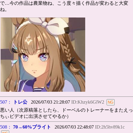
で…今の作品は農業物ね、こう度々描く作品が変わると大変
ね。
507：
トレ公
2026/07/03 21:28:07
ID:Khzyk6GlW2
悪い人（次原稿落としたら、ドーベルのトレーナーをまたえっ
ちぃビデオに出演させてやるか）
508：
70→60%ブライト
2026/07/03 22:48:07
ID:2h5hv89k1c