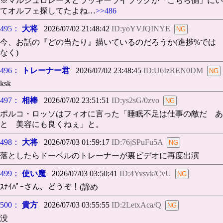
※マルシュロレーヌとラッキーライラックが「こちら側」にい
てオルフェ探してたよね…
>>486
495：
大将
2026/07/02 21:48:42
ID:yoYVJQINYE
今、お話の『どの当たり』描いているのだろうか(進捗%では
なく)
496：
トレーナー君
2026/07/02 23:48:45
ID:U6IzREN0DM
ksk
497：
相棒
2026/07/02 23:51:51
ID:ys2sG/0zvo
ポルコ・ロッソはフィオに言った「睡眠不足は仕事の敵だ あ
と 美容にも良くねぇ」と。
498：
大将
2026/07/03 01:59:17
ID:76jSPuFu5A
落としたらドーベルのトレーナーが裏ビデオに再度出演
499：
使い魔
2026/07/03 03:50:41
ID:4Yvsvk/CvU
ｽﾅｲﾊﾟｰさん、どうぞ！(諦め
500：
貴方
2026/07/03 03:55:55
ID:2LetxAca/Q
没