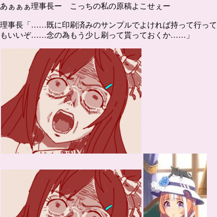
あぁぁぁ理事長ー こっちの私の原稿よこせぇー
理事長「……既に印刷済みのサンプルでよければ持って行って
もいいぞ……念の為もう少し刷って貰っておくか……」