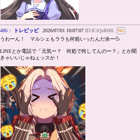
486：
トレピッピ
2026/07/01 10:07:07
ID:ICtQsR00l.
うわーん！ マルシェもララも何処いったんだ余ー💦
LINEとか電話で「元気ー？ 何処で何してんのー？」とか聞
きゃいいじゃねぇッスか！