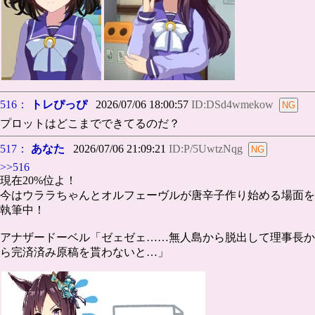
516：
トレぴっぴ
2026/07/06 18:00:57
ID:DSd4wmekow
プロットはどこまでできてるのだ？
517：
あなた
2026/07/06 21:09:21
ID:P/5UwtzNqg
>>516
現在20%位よ！
今はウララちゃんとオルフェーヴルが唐辛子作り始める場面を
執筆中！
アナザードーベル「ゼェゼェ……無人島から脱出して理事長か
ら完済済み原稿を貰わないと…」