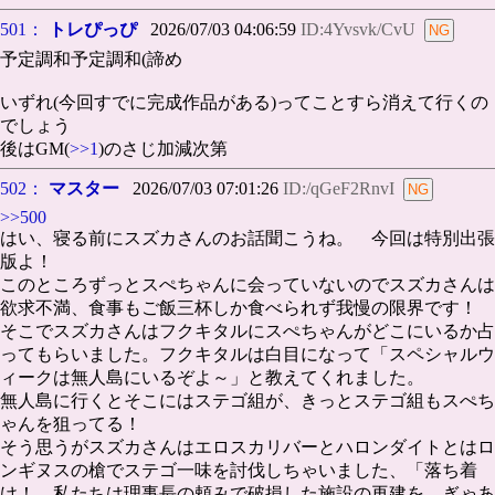
501：
トレぴっぴ
2026/07/03 04:06:59
ID:4Yvsvk/CvU
予定調和予定調和(諦め
いずれ(今回すでに完成作品がある)ってことすら消えて行くの
でしょう
後はGM(
>>1
)のさじ加減次第
502：
マスター
2026/07/03 07:01:26
ID:/qGeF2RnvI
>>500
はい、寝る前にスズカさんのお話聞こうね。 今回は特別出張
版よ！
このところずっとスぺちゃんに会っていないのでスズカさんは
欲求不満、食事もご飯三杯しか食べられず我慢の限界です！
そこでスズカさんはフクキタルにスぺちゃんがどこにいるか占
ってもらいました。フクキタルは白目になって「スペシャルウ
ィークは無人島にいるぞよ～」と教えてくれました。
無人島に行くとそこにはステゴ組が、きっとステゴ組もスぺち
ゃんを狙ってる！
そう思うがスズカさんはエロスカリバーとハロンダイトとはロ
ンギヌスの槍でステゴ一味を討伐しちゃいました、「落ち着
け！ 私たちは理事長の頼みで破損した施設の再建を…ぎゃあ