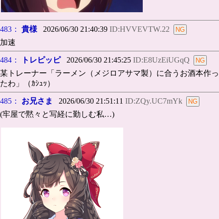
483：
貴様
2026/06/30 21:40:39
ID:HVVEVTW.22
加速
484：
トレピッピ
2026/06/30 21:45:25
ID:E8UzEiUGqQ
某トレーナー「ラーメン（メジロアサマ製）に合うお酒本作っ
たわ」（ｶｼｭｯ）
485：
お兄さま
2026/06/30 21:51:11
ID:ZQy.UC7mYk
(牢屋で黙々と写経に勤しむ私…)