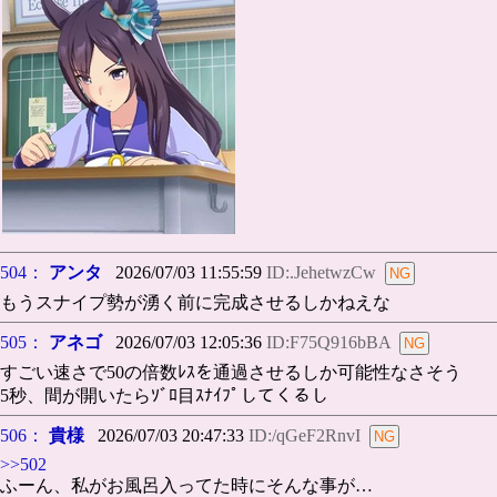
504：
アンタ
2026/07/03 11:55:59
ID:.JehetwzCw
もうスナイプ勢が湧く前に完成させるしかねえな
505：
アネゴ
2026/07/03 12:05:36
ID:F75Q916bBA
すごい速さで50の倍数ﾚｽを通過させるしか可能性なさそう
5秒、間が開いたらｿﾞﾛ目ｽﾅｲﾌﾟしてくるし
506：
貴様
2026/07/03 20:47:33
ID:/qGeF2RnvI
>>502
ふーん、私がお風呂入ってた時にそんな事が…