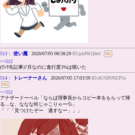
513：
使い魔
2026/07/05 08:58:29
ID:jzkPKQ6ef.
>>512
(ﾘﾝｸ先記事)7月なのに進行度3%は噴いた
514：
トレーナーさん
2026/07/05 17:03:59
ID:4USINNEP5o
>>512
アナザードーベル「ならば理事長からコピー本をもらって帰
る…な、ななな何じゃこりゃー💦」
「「「見つけたぞー 逃すなー」」」