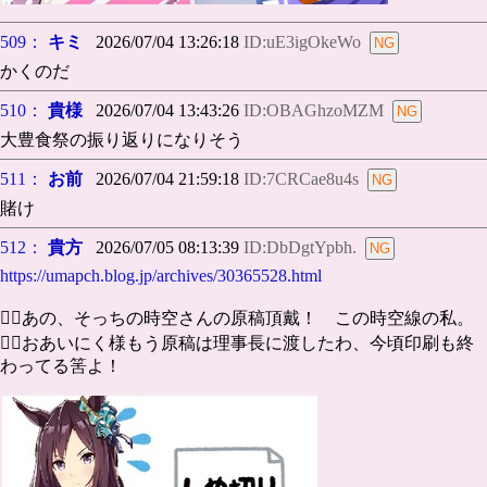
509：
キミ
2026/07/04 13:26:18
ID:uE3igOkeWo
かくのだ
510：
貴様
2026/07/04 13:43:26
ID:OBAGhzoMZM
大豊食祭の振り返りになりそう
511：
お前
2026/07/04 21:59:18
ID:7CRCae8u4s
賭け
512：
貴方
2026/07/05 08:13:39
ID:DbDgtYpbh.
https://umapch.blog.jp/archives/30365528.html
🐕‍🦺あの、そっちの時空さんの原稿頂戴！ この時空線の私。
🐕‍🦺おあいにく様もう原稿は理事長に渡したわ、今頃印刷も終
わってる筈よ！