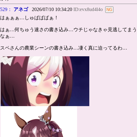
529：
アネゴ
2026/07/10 10:34:20
ID:evx8ud4l4o
はぁぁぁ…しゅぱぱぱぁ！
はぁ…何ちゅう速さの書き込み…ウチじゃなきゃ見逃してまう
なぁ…
スペさんの農業シーンの書き込み…凄く真に迫ってるわ…