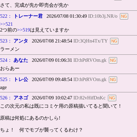
さて、完成が先か即売会が先か
522：
トレーナー君
2026/07/08 01:30:49
ID:10b3j.NR/o
>>521
2つ前の
>>519
は見えていますか
523：
アンタ
2026/07/08 21:48:54
ID:3QHn4Tx/TY
ラーメン
524：
あなた
2026/07/09 01:06:31
ID:hPtRVOm.gk
おらあー
525：
トレ公
2026/07/09 09:48:54
ID:hPtRVOm.gk
age
526：
アネゴ
2026/07/09 10:02:47
ID:82vHifDnKc
この次元の私は既にコミケ用の原稿描いてると聞いて！
原稿は何処にあるのかしら!
ちょ！ 何でモブが襲ってくるわけ？