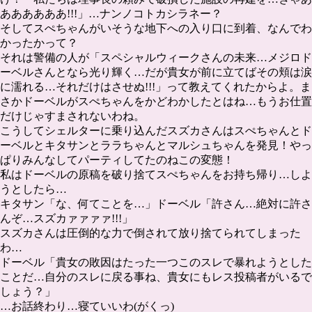
ああああああ!!!」…ナンノコトカシラネー？
そしてスぺちゃんがいそうな地下への入り口に到着、なんでわ
かったかって？
それは警備の人が「スペシャルウィークさんの未来…メジロド
ーベルさんとなら光り輝く…だが貴女が前に立てばその頬は涙
に濡れる…それだけはさせぬ!!!」って教えてくれたからよ。ま
さかドーベルがスぺちゃんをかどわかしたとはね…もうお仕置
だけじゃすまされないわね。
こうしてシェルターに乗り込んだスズカさんはスぺちゃんとド
ーベルとキタサンとララちゃんとマルシュちゃんを発見！やっ
ぱりみんなしてパーティしてたのねこの変態！
私はドーベルの原稿を破り捨てスぺちゃんをお持ち帰り…しよ
うとしたら…
キタサン「な、何てことを…」ドーベル「許さん…絶対に許さ
んぞ…スズカァァァァ!!!」
スズカさんは圧倒的な力で倒されて放り捨てられてしまった
わ…
ドーベル「貴女の敗因はたった一つこのスレで暴れようとした
ことだ…自分のスレに戻る事ね、貴女にもレス投稿者がいるで
しょう？」
…お話終わり…寝ていいわ(がくっ)