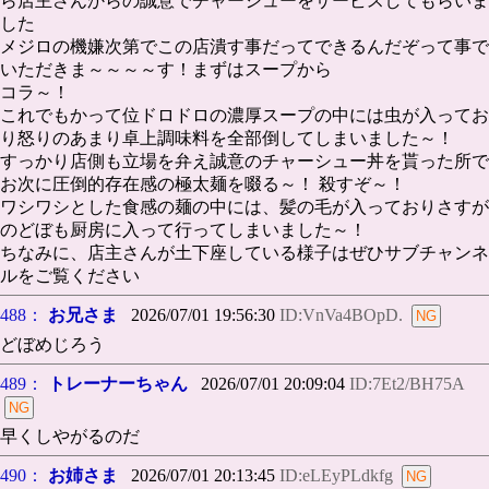
ら店主さんからの誠意でチャーシューをサービスしてもらいま
した
メジロの機嫌次第でこの店潰す事だってできるんだぞって事で
いただきま～～～～す！まずはスープから
コラ～！
これでもかって位ドロドロの濃厚スープの中には虫が入ってお
り怒りのあまり卓上調味料を全部倒してしまいました～！
すっかり店側も立場を弁え誠意のチャーシュー丼を貰った所で
お次に圧倒的存在感の極太麺を啜る～！ 殺すぞ～！
ワシワシとした食感の麺の中には、髪の毛が入っておりさすが
のどぼも厨房に入って行ってしまいました～！
ちなみに、店主さんが土下座している様子はぜひサブチャンネ
ルをご覧ください
488：
お兄さま
2026/07/01 19:56:30
ID:VnVa4BOpD.
どぼめじろう
489：
トレーナーちゃん
2026/07/01 20:09:04
ID:7Et2/BH75A
早くしやがるのだ
490：
お姉さま
2026/07/01 20:13:45
ID:eLEyPLdkfg