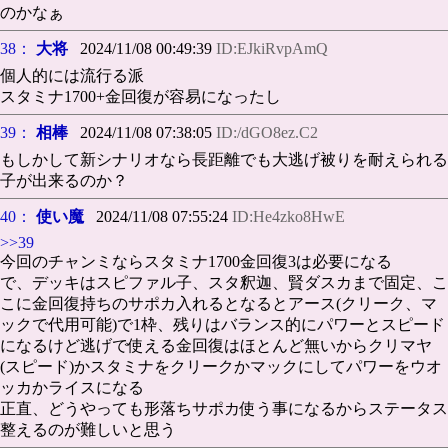
のかなぁ
38：
大将
2024/11/08 00:49:39
ID:EJkiRvpAmQ
個人的には流行る派
スタミナ1700+金回復が容易になったし
39：
相棒
2024/11/08 07:38:05
ID:/dGO8ez.C2
もしかして新シナリオなら長距離でも大逃げ被りを耐えられる
子が出来るのか？
40：
使い魔
2024/11/08 07:55:24
ID:He4zko8HwE
>>39
今回のチャンミならスタミナ1700金回復3は必要になる
で、デッキはスピファル子、スタ釈迦、賢ダスカまで固定、こ
こに金回復持ちのサポカ入れるとなるとアース(クリーク、マ
ックで代用可能)で1枠、残りはバランス的にパワーとスピード
になるけど逃げで使える金回復はほとんど無いからクリマヤ
(スピード)かスタミナをクリークかマックにしてパワーをウオ
ッカかライスになる
正直、どうやっても形落ちサポカ使う事になるからステータス
整えるのが難しいと思う