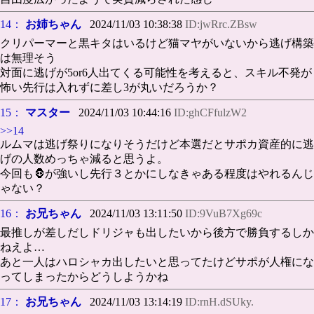
14：
お姉ちゃん
2024/11/03 10:38:38
ID:jwRrc.ZBsw
クリパーマーと黒キタはいるけど猫マヤがいないから逃げ構築
は無理そう
対面に逃げが5or6人出てくる可能性を考えると、スキル不発が
怖い先行は入れずに差し3が丸いだろうか？
15：
マスター
2024/11/03 10:44:16
ID:ghCFfulzW2
>>14
ルムマは逃げ祭りになりそうだけど本選だとサポカ資産的に逃
げの人数めっちゃ減ると思うよ。
今回も🦍が強いし先行３とかにしなきゃある程度はやれるんじ
ゃない？
16：
お兄ちゃん
2024/11/03 13:11:50
ID:9VuB7Xg69c
最推しが差しだしドリジャも出したいから後方で勝負するしか
ねえよ…
あと一人はハロシャカ出したいと思ってたけどサポが人権にな
ってしまったからどうしようかね
17：
お兄ちゃん
2024/11/03 13:14:19
ID:rnH.dSUky.