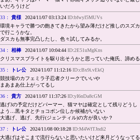
いだろうけど
33：
貴様
2024/11/07 03:13:24
ID:bfwyI5MUVs
環境キャラで勝つの飽きてきたから望み薄だけど推しのスズカ
で行こうかな。
ダスカも無事完凸したし、色々試してみるか。
34：
相棒
2024/11/07 10:04:44
ID:2E51uMgKns
クリスマスブライトを駆り出そうかと思っていた俺氏、諦める
35：
トレ公
2024/11/07 11:12:16
ID:cBx9i.vEkQ
競技場のカフェミラ子忍者クリークでいいや
まあまあ仕上がってるし
36：
貴方
2024/11/07 11:37:26
ID:yI6nDa8cGM
逃げ3の予定だけどパーマー、猫マヤは確定として残りどうし
よう…黒キタとチョコボン位しか候補がいない
大逃げ、逃げ、先行(ジェンティル)の方が良いか？
37：
トレ公
2024/11/08 00:18:28
ID:M4WfTJndi2
大逃げはそこまで流行らないと思いたいけど来月どうなってる