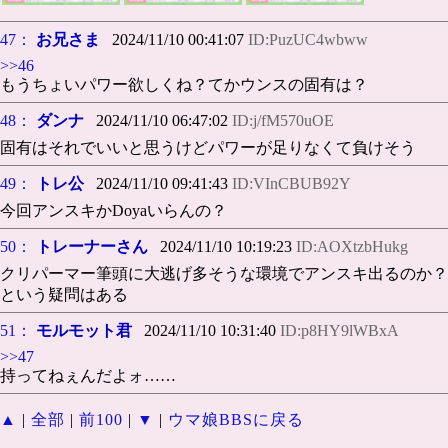
47：
お兄さま
2024/11/10 00:41:07
ID:PuzUC4wbww
>>46
もうちょいパワー欲しくね？てかウンスの固有は？
48：
ダンナ
2024/11/10 06:47:02
ID:j/fM570uOE
固有はそれでいいと思うけどパワーが足りなくて負けそう
49：
トレ公
2024/11/10 09:41:43
ID:VInCBUB92Y
今回アンスキかDoyaいらんの？
50：
トレーナーさん
2024/11/10 10:19:23
ID:AOXtzbHukg
クリパーマー筆頭に大逃げ多そうな環境でアンスキ出るのか？
という疑問はある
51：
モルモット君
2024/11/10 10:31:40
ID:p8HY9lWBxA
>>47
持ってねぇんだよォ……
▲
|
全部
|
前100
|
▼
|
ウマ娘BBSに戻る