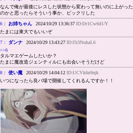
なんで俺が最後にレスした状態から変わって無いのに上がった
のかと思ったらそういう事か、ビックリした
6：
お姉ちゃん
2024/10/29 13:36:37
ID:Dr1Cw6d1/Y
たまには東大でもいいぞ
7：
ダンナ
2024/10/29 13:43:27
ID:l5i3NuhaL6
>>6
タルマエゲームしたいか？
たまに魔改造ジェンティルにも出会いそうだけど
8：
使い魔
2024/10/29 14:04:12
ID:UCVk6n9njk
いつになったら良バ場で開催してくれるんですか！！