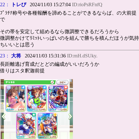
22：
トレぴ
2024/11/03 15:27:04
ID:rioPsRFnfQ
ﾌﾟﾗﾁﾅ称号や各種報酬を諦めることができるならば、の大前提
で
その帯を安定して組めるなら微調整できるだろうから
微調整かけてﾘﾐｯﾄいっぱいのを組んで勝ちを積んだほうが気持
ちいいとは思う
23：
大将
2024/11/03 15:31:36
ID:rnH.dSUky.
長距離逃げ育成だとどの編成がいいだろうか
借りはスタ釈迦前提