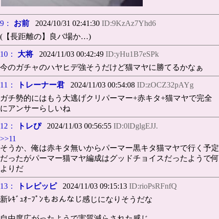
9：
お前
2024/10/31 02:41:30
ID:9KzAz7Yhd6
(【長距離の】良バ場か…)
10：
大将
2024/11/03 00:42:49
ID:yHu1B7eSPk
今のガチャのハヤヒデ強そうだけど猫マヤに勝てるかなぁ
11：
トレーナー君
2024/11/03 00:54:08
ID:zOCZ32pAYg
ガチ勢的にはもう大逃げクリパーマー+赤キタ+猫マヤで完全
にアンサーらしいね
12：
トレぴ
2024/11/03 00:56:55
ID:0lDglgEJJ.
>>11
そうか、俺は赤キタ無いからパーマー黒キタ猫マヤで行く予定
だったがパーマー猫マヤ編成はグッドチョイスだったようで何
よりだ
13：
トレピッピ
2024/11/03 09:15:13
ID:rioPsRFnfQ
新ﾚｷﾞｭｵｰﾌﾟﾝもおんなじ感じになりそうだな
自由度広がったようで実質減らされた感じ