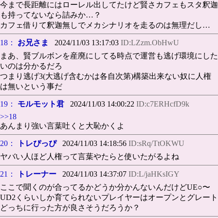
今まで長距離にはローレル出してたけど賢さカフェもスタ釈迦
も持ってないなら詰みか…？
カフェ借りて釈迦無しでメカシナリオを走るのは無理だし…
18：
お兄さま
2024/11/03 13:17:03
ID:LZzm.ObHwU
まあ、賢ブルボンを産廃にしてる時点で運営も逃げ環境にした
いのは分かるだろ
つまり逃げ3(大逃げ含むかは各自次第)構築出来ない奴に人権
は無いという事だ
19：
モルモット君
2024/11/03 14:00:22
ID:c7ERHcfD9k
>>18
あんまり強い言葉吐くと大恥かくよ
20：
トレぴっぴ
2024/11/03 14:18:56
ID:sRq/TtOKWU
ヤバい人ほど人権って言葉やたらと使いたがるよね
21：
トレーナー
2024/11/03 14:37:07
ID:L/jaHKsIGY
ここで聞くのが合ってるかどうか分かんないんだけどUE○〜
UD2くらいしか育てられないプレイヤーはオープンとグレート
どっちに行った方が良さそうだろうか？