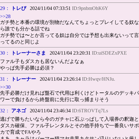
29：
トレぴ
2024/11/04 07:33:51
ID:9pnbmOhK6Y
>>28
ガチ勢と本番の環境が別物だなんてちょっとプレイしてる奴な
ら誰でも分かる話でね
ガチ勢では〜とか言ってる奴は自分では予想も出来ないって言
ってるのと同じよ
30：
トレーナーさま
2024/11/04 23:20:31
ID:uiSDEZxPXE
ファル子もダスカも居ないんだよなぁ
やっぱ先手必勝は必須？
31：
トレーナー
2024/11/04 23:26:14
ID:Hwqv/HNJu.
>>30
先手必勝だけ見れば盤石で代用は利くけどトータルのデッキパ
ワーで負けるから終盤前に先行に取っ捕まりそう
32：
アネゴ
2024/11/04 23:46:34
ID:6TROVTq7Ls
逃げで勝ちたいなら今のガチャに石ぶっぱして入場券の釈迦と
ダスカ確保、ファル子レンタルとその他手持ちで一番良いサポ
カで育成でFAやろ
まあ、キャラはパーマー猫マヤ赤黒キタサン辺りいないと厳し