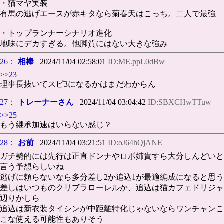
・猫マヤ実装
有馬の逃げエースが赤キタなら菊春天はこっち。二人で最強
・トップランナーシナリオ進化
地味にデカすぎる。他脚質にはない大きな強み
26：
相棒
2024/11/04 02:58:01
ID:ME.ppL0dBw
>>23
理事長抜いてスピ3になるかはまだわからん
27：
トレーナーさん
2024/11/04 03:04:42
ID:SBXCHwTTuw
>>25
もう継承加速はいらない感じ？
28：
お前
2024/11/04 03:21:51
ID:oJ64hQjANE
ガチ勢的には先行は正直ドンナやロボ姉貴すら大分しんどいと
言う予想らしいね
逃げに頼らないなら多分差し2か追込1が最適編成になると思う
差しはいつものクリブラローレルか、追込は猫カフェドリジャ
辺りかしら
追込は新衣装タイシンが中距離特化じゃないならワンチャンこ
こな使える可能性もありそう