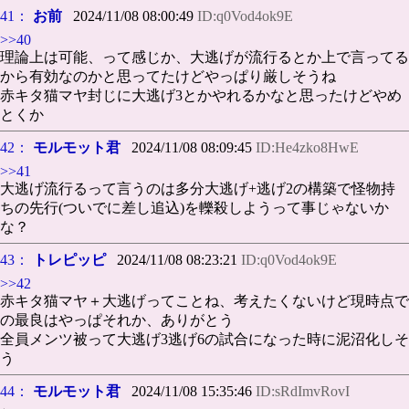
41：
お前
2024/11/08 08:00:49
ID:q0Vod4ok9E
>>40
理論上は可能、って感じか、大逃げが流行るとか上で言ってる
から有効なのかと思ってたけどやっぱり厳しそうね
赤キタ猫マヤ封じに大逃げ3とかやれるかなと思ったけどやめ
とくか
42：
モルモット君
2024/11/08 08:09:45
ID:He4zko8HwE
>>41
大逃げ流行るって言うのは多分大逃げ+逃げ2の構築で怪物持
ちの先行(ついでに差し追込)を轢殺しようって事じゃないか
な？
43：
トレピッピ
2024/11/08 08:23:21
ID:q0Vod4ok9E
>>42
赤キタ猫マヤ＋大逃げってことね、考えたくないけど現時点で
の最良はやっぱそれか、ありがとう
全員メンツ被って大逃げ3逃げ6の試合になった時に泥沼化しそ
う
44：
モルモット君
2024/11/08 15:35:46
ID:sRdImvRovI