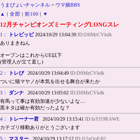
うまぴょいチャンネル
>
ウマ娘BBS
▲
|
全部
|
前100
|
▼
12月チャンピオンズミーティングLONGスレ
1：
トレピッピ
2024/10/29 13:04:39
ID:DfiMzCVkdk
ありまきねん
オープンはこれからUE以下
(管理人が立て直し)
2：
トレぴ
2024/10/29 13:04:49
ID:DfiMzCVkdk
ついに猫マヤノが本気を出せる舞台が来たか
3：
ダンナ
2024/10/29 13:05:02
ID:DfiMzCVkdk
有馬って事は有効加速が少ないよな…
黒キタは確か有効だったよな？
4：
トレーナー君
2024/10/29 13:15:41
ID:faTf19RAWE
カテゴリ移動ありがとうございます
5：
マスター
2024/10/29 13:17:12
ID:J15zQoF/82