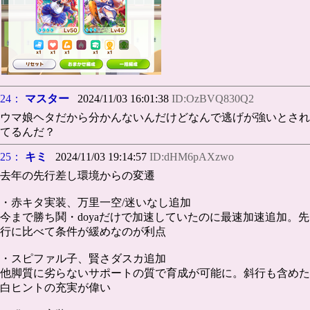
24：
マスター
2024/11/03 16:01:38
ID:OzBVQ830Q2
ウマ娘ヘタだから分かんないんだけどなんで逃げが強いとされ
てるんだ？
25：
キミ
2024/11/03 19:14:57
ID:dHM6pAXzwo
去年の先行差し環境からの変遷
・赤キタ実装、万里一空/迷いなし追加
今まで勝ち鬨・doyaだけで加速していたのに最速加速追加。先
行に比べて条件が緩めなのが利点
・スピファル子、賢さダスカ追加
他脚質に劣らないサポートの質で育成が可能に。斜行も含めた
白ヒントの充実が偉い