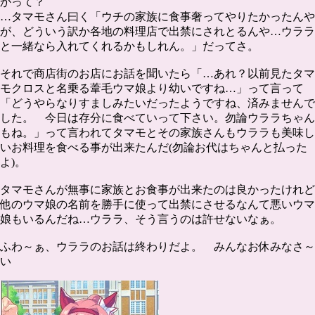
かって？
…タマモさん曰く「ウチの家族に食事奢ってやりたかったんや
が、どういう訳か各地の料理店で出禁にされとるんや…ウララ
と一緒なら入れてくれるかもしれん。」だってさ。
それで商店街のお店にお話を聞いたら「…あれ？以前見たタマ
モクロスと名乗る葦毛ウマ娘より幼いですね…」って言って
「どうやらなりすましみたいだったようですね、済みませんで
した。 今日は存分に食べていって下さい。勿論ウララちゃん
もね。」って言われてタマモとその家族さんもウララも美味し
いお料理を食べる事が出来たんだ(勿論お代はちゃんと払った
よ)。
タマモさんが無事に家族とお食事が出来たのは良かったけれど
他のウマ娘の名前を勝手に使って出禁にさせるなんて悪いウマ
娘もいるんだね…ウララ、そう言うのは許せないなぁ。
ふわ～ぁ、ウララのお話は終わりだよ。 みんなお休みなさ～
い