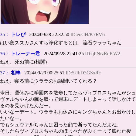
35：
トレぴ
2024/09/28 22:32:50
ID:eoCH/K7RV6
はい寝スズカさんすら浄化するとは…流石ウララちゃん
36：
トレーナー君
2024/09/28 22:41:25
ID:qPNrzRqKW2
ねえ、死ぬ前に(検閲)
37：
相棒
2024/09/29 00:25:51
ID:5UhD3GSxRc
ねえ、寝る前にウララのお話聞いてくれる？
今日、昼休みに学園内を散歩してたらヴィブロスちゃんがシュ
ヴァルちゃんの腕を取って週末にデートしよ～って話しかけて
るのを見かけたんだー。
いいなーデート。ウララもお休みにキングちゃんとお出かけし
たいなー。
でもシュヴァルちゃんは困った顔で断ってたんだよね。
そしたらヴィブロスちゃんのほっぺたがぷくーって膨れた後