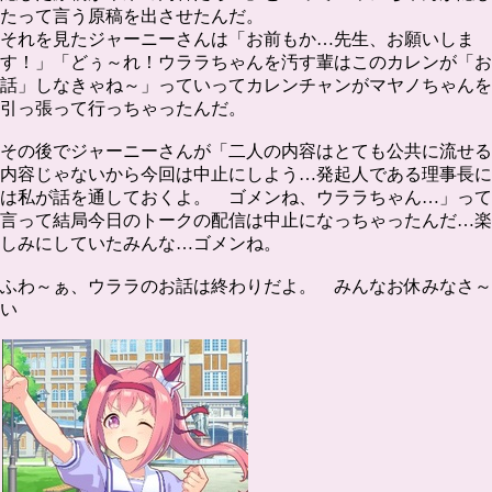
たって言う原稿を出させたんだ。
それを見たジャーニーさんは「お前もか…先生、お願いしま
す！」「どぅ～れ！ウララちゃんを汚す輩はこのカレンが「お
話」しなきゃね～」っていってカレンチャンがマヤノちゃんを
引っ張って行っちゃったんだ。
その後でジャーニーさんが「二人の内容はとても公共に流せる
内容じゃないから今回は中止にしよう…発起人である理事長に
は私が話を通しておくよ。 ゴメンね、ウララちゃん…」って
言って結局今日のトークの配信は中止になっちゃったんだ…楽
しみにしていたみんな…ゴメンね。
ふわ～ぁ、ウララのお話は終わりだよ。 みんなお休みなさ～
い