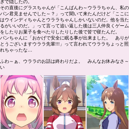
ぎで隠したの。
その直後にグラスちゃんが「こんばんわ～ウララちゃん、私の
パン君見ませんでした～？」って聞いて来たんだけど「ここに
はウインディちゃんとウララちゃんしかいないのだ。他を当た
るがいいのだ。」って言って追い返した後は三人仲良くゲーム
をしたりお菓子を食べたりしたりした後で皆で寝たんだ。
パンちゃんに「おかげで安全に眠る事が出来ました。 ありが
とうございますウララ先輩!!!」って言われてウララちょっと照
れちゃったな…
ふわ～ぁ、ウララのお話は終わりだよ。 みんなお休みなさ～
い