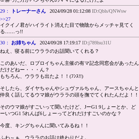
29：
トレーナーさん
2024/09/28 01:12:08
ID:Qbls/QNWsw
>>27
イクイノ君がハイライト消えた目で物陰からメッチャ見てく
る……っ!!
30：
お姉ちゃん
2024/09/28 17:19:17
ID:j789lsu31U
ねえ、寝る前にウララのお話聞いてくれる？
このあいだ、ロブロイちゃん主催の有マ記念同窓会があったん
だけどねー・・・ん？
もちろん、ウララも出たよ！！(ﾌﾝｽ!!)
そしたら、ダイヤちゃんやシュヴァルちゃん、アースちゃんと
仲良く話してるウマ娘がウララの頭を撫でてくれたんだよ！！
そのウマ娘がすごいって聞いたけど、JーG1 9しょーとか、ど
ーいつG1 5れんぱ6しょーってどれだけすごいのかな？
今度、キングちゃんに聞いてみるね！！
ふわ～ぁ、ウララのお話は終わりだよ。