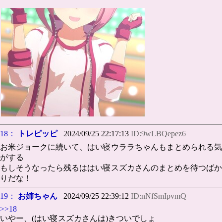
18：
トレピッピ
2024/09/25 22:17:13
ID:9wLBQepez6
お米ジョークに続いて、はい寝ウララちゃんもまとめられる気
がする
もしそうなったら残るははい寝スズカさんのまとめを待つばか
りだな！
19：
お姉ちゃん
2024/09/25 22:39:12
ID:nNfSmIpvmQ
>>18
いやー、(はい寝スズカさんは)きついでしょ