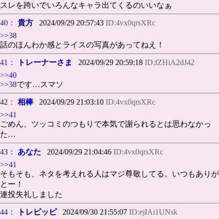
スレを跨いでいろんなキャラ出てくるのいいなぁ
40：
貴方
2024/09/29 20:57:43
ID:4vx0qrsXRc
>>38
話のほんわか感とライスの写真があってねえ！
41：
トレーナーさま
2024/09/29 20:59:18
ID:fZHiA2dJ42
>>40
>>38
です…スマソ
42：
相棒
2024/09/29 21:03:10
ID:4vx0qrsXRc
>>41
ごめん、ツッコミのつもりで本気で謝られるとは思わなかっ
た…
43：
あなた
2024/09/29 21:04:46
ID:4vx0qrsXRc
>>41
そもそも、ネタを考えれる人はマジ尊敬してる。いつもありが
とー！
連投失礼しました
44：
トレピッピ
2024/09/30 21:55:07
ID:ejIAi1UNsk