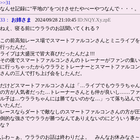
>>31
なんせ記録に"平地の"をつけさせたやべーやつなんで・・・。
33：
お姉さま
2024/09/28 21:10:45
ID:NQY.Xy.zpE
ねえ、寝る前にウララのお話聞いてくれる？
この前高知レース場でスマートファルコンさんとミニライブを
行ったんだ。
ライブは大盛況で皆大喜びだったんだよ!!!
その後でスマートファルコンさんのトレーナーがファンの集い
に行っちゃったからウララとトレーナーとスマートファルコン
さんの三人で打ち上げ会をしたんだ。
だけどスマートファルコンさんは「…ライブでもウララちゃん
の方が人気者だった…トレーナーさんとも仲が良いし……ファ
ル子は…ウララちゃんには勝てないのかな…」って落ち込んで
いたんだ。
レースならダートで敵なしのスマートファルコンさんの方が圧
倒的な強さでウララが勝つなんてありえないのにどういう事か
な？
ふわ～ぁ、ウララのお話は終わりだよ。 みんなお休みなさ～