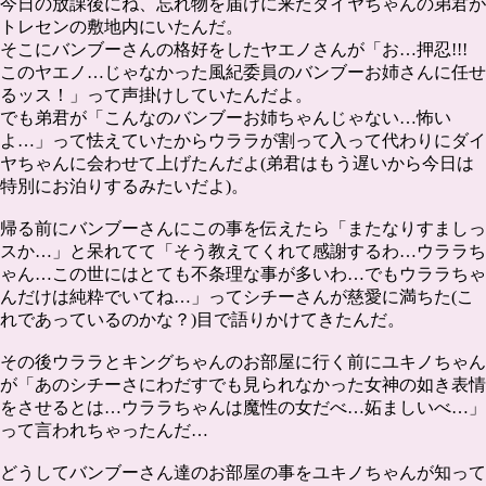
今日の放課後にね、忘れ物を届けに来たダイヤちゃんの弟君が
トレセンの敷地内にいたんだ。
そこにバンブーさんの格好をしたヤエノさんが「お…押忍!!!
このヤエノ…じゃなかった風紀委員のバンブーお姉さんに任せ
るッス！」って声掛けしていたんだよ。
でも弟君が「こんなのバンブーお姉ちゃんじゃない…怖い
よ…」って怯えていたからウララが割って入って代わりにダイ
ヤちゃんに会わせて上げたんだよ(弟君はもう遅いから今日は
特別にお泊りするみたいだよ)。
帰る前にバンブーさんにこの事を伝えたら「またなりすましっ
スか…」と呆れてて「そう教えてくれて感謝するわ…ウララち
ゃん…この世にはとても不条理な事が多いわ…でもウララちゃ
んだけは純粋でいてね…」ってシチーさんが慈愛に満ちた(こ
れであっているのかな？)目で語りかけてきたんだ。
その後ウララとキングちゃんのお部屋に行く前にユキノちゃん
が「あのシチーさにわだすでも見られなかった女神の如き表情
をさせるとは…ウララちゃんは魔性の女だべ…妬ましいべ…」
って言われちゃったんだ…
どうしてバンブーさん達のお部屋の事をユキノちゃんが知って