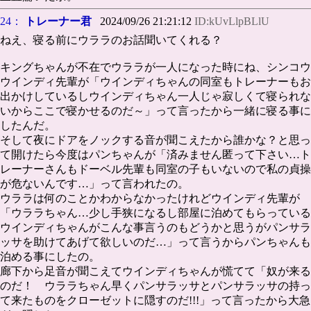
24：
トレーナー君
2024/09/26 21:21:12
ID:kUvLlpBLlU
ねえ、寝る前にウララのお話聞いてくれる？
キングちゃんが不在でウララが一人になった時にね、シンコウ
ウインディ先輩が「ウインディちゃんの同室もトレーナーもお
出かけしているしウインディちゃん一人じゃ寂しくて寝られな
いからここで寝かせるのだ～」って言ったから一緒に寝る事に
したんだ。
そして夜にドアをノックする音が聞こえたから誰かな？と思っ
て開けたら今度はパンちゃんが「済みません匿って下さい…ト
レーナーさんもドーベル先輩も同室の子もいないので私の貞操
が危ないんです…」って言われたの。
ウララは何のことかわからなかったけれどウインディ先輩が
「ウララちゃん…少し手狭になるし部屋に泊めてもらっている
ウインディちゃんがこんな事言うのもどうかと思うがパンサラ
ッサを助けてあげて欲しいのだ…」って言うからパンちゃんも
泊める事にしたの。
廊下から足音が聞こえてウインディちゃんが慌てて「奴が来る
のだ！ ウララちゃん早くパンサラッサとパンサラッサの持っ
て来たものをクローゼットに隠すのだ!!!」って言ったから大急