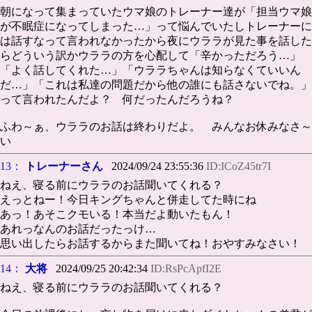
朝になって集まっていたウマ娘のトレーナー達が「担当ウマ娘
が不眠症になってしまった…」って悩んでいたしトレーナーに
は話すなって言われなかったから夜にウララが見た事を話した
らどういう訳かウララの方を心配して「辛かっただろう…」
「よく話してくれた…」「ウララちゃんは知らなくていいん
だ…」「これは私達の問題だから他の誰にも話さないでね。」
って言われたんだよ？ 何だったんだろうね？
ふわ～ぁ、ウララのお話は終わりだよ。 みんなお休みなさ～
い
13：
トレーナーさん
2024/09/24 23:55:36
ID:ICoZ45tr7I
ねえ、寝る前にウララのお話聞いてくれる？
えっとねー！今日キングちゃんと併走してた時にね
あっ！あそこクモいる！本当だよ動いたもん！
あれっなんのお話だったっけ…
思い出したらお話するからまた聞いてね！おやすみなさい！
14：
大将
2024/09/25 20:42:34
ID:RsPcApfI2E
ねえ、寝る前にウララのお話聞いてくれる？