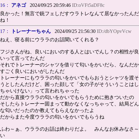
16：
アネゴ
2024/09/25 20:59:46
ID:oVFt5aDF8c
良かった！無言で銃フェしだすウラトレなんて居なかったんだ
ね！
17：
トレーナーちゃん
2024/09/25 21:56:30
ID:/dbYOpvVcw
ねえ、寝る前にウララのお話聞いてくれる？
フジさんがね、良いにおいのする人とはいでんし？の相性が良
いって言ってたんだ
それでトレーナーのシャツを借りて匂いをかいだら、なんだか
すごく良いにおいがしたんだ
トレーナーにもウララの匂いをかいでもらおうとシャツを渡そ
うとしたんだけど、困った顔して「女の子がそういうことはし
ちゃいけない」って言われちゃった
だから直接ウララの匂いをかいでもらうために抱きついたの
そしたらトレーナー固まって動かなくなっちゃって、結局どん
な匂いだったのか教えてもらえなかったよ
だからまた今度ウララの匂いをかいでもらうね
ふわ～ぁ、ウララのお話は終わりだよ。 みんなお休みなさ～
い