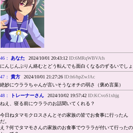
46：
あなた
2024/10/01 20:43:12
ID:6MRqWBVAfs
にんじんぷりん絡むとどう転んでも面白くなるのずるいでしょ
47：
貴方
2024/10/01 21:27:26
ID:h6/hpZwJAc
絶妙にウララちゃんが言いそうなオチの弱さ（褒め言葉）
48：
トレーナーさん
2024/10/02 19:57:42
ID:KCvoS1xhjg
ねえ、寝る前にウララのお話聞いてくれる？
今日ねタマモクロスさんとその家族の皆でお食事に行ったん
だ。
え？何でタマモさんの家族のお食事でウララが付いて行ったの