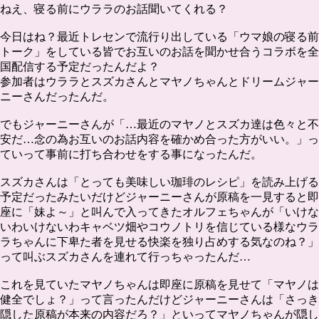
ねえ、寝る前にウララのお話聞いてくれる？
今日はね？最近トレセンで流行り出している「ウマ娘の寝る前
トーク」をしている皆でお互いのお話を聞かせ合うコラボを全
国配信する予定だったんだよ？
参加者はウララとスズカさんとマヤノちゃんとドリームジャー
ニーさんだったんだ。
でもジャーニーさんが「…最近のマヤノとスズカ達は色々と不
安だ…念の為お互いのお話内容を確かめ合った方がいい。」っ
ていって事前に打ち合わせをする事になったんだ。
スズカさんは「とっても美味しい珈琲のレシピ」を読み上げる
予定だったみたいだけどジャーニーさんが原稿を一見すると即
座に「妹よ～」と叫んで入ってきたオルフェちゃんが「いけな
いわいけないわキャベツ畑やコウノトリを信じている様なウラ
ラちゃんに下卑た者を見せる快楽を独り占めする気なのね？」
って叫ぶスズカさんを連れて行っちゃったんだ…
これを見ていたマヤノちゃんは即座に原稿を見せて「マヤノは
健全でしょ？」って言ったんだけどジャーニーさんは「さっき
隠した原稿が本来の内容だろ？」といってマヤノちゃんが隠し