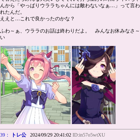
んから「やっぱりウララちゃんには敵わないなぁ…」って言わ
れたんだ。
ええと…これで良かったのかな？
ふわ～ぁ、ウララのお話は終わりだよ。 みんなお休みなさ～
い
39：
トレ公
2024/09/29 20:41:02
ID:in57o5wtXU