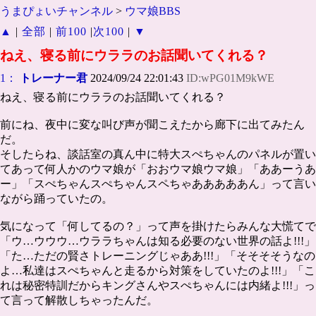
うまぴょいチャンネル
>
ウマ娘BBS
▲
|
全部
|
前100
|
次100
|
▼
ねえ、寝る前にウララのお話聞いてくれる？
1：
トレーナー君
2024/09/24 22:01:43
ID:wPG01M9kWE
ねえ、寝る前にウララのお話聞いてくれる？
前にね、夜中に変な叫び声が聞こえたから廊下に出てみたん
だ。
そしたらね、談話室の真ん中に特大スぺちゃんのパネルが置い
てあって何人かのウマ娘が「おおウマ娘ウマ娘」「ああーうあ
ー」「スぺちゃんスぺちゃんスペちゃあああああん」って言い
ながら踊っていたの。
気になって「何してるの？」って声を掛けたらみんな大慌てで
「ウ…ウウウ…ウララちゃんは知る必要のない世界の話よ!!!」
「た…ただの賢さトレーニングじゃああ!!!」「そそそそうなの
よ…私達はスぺちゃんと走るから対策をしていたのよ!!!」「こ
れは秘密特訓だからキングさんやスぺちゃんには内緒よ!!!」っ
て言って解散しちゃったんだ。