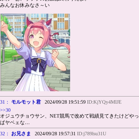
みんなお休みなさ～い
31：
モルモット君
2024/09/28 19:51:59
ID:KjYQy4MIJE
>>30
オジュウチョウサン、NET競馬で改めて戦績見てきたけどやっ
ぱヤベェな…
32：
お兄さま
2024/09/28 19:57:31
ID:j789lsu31U