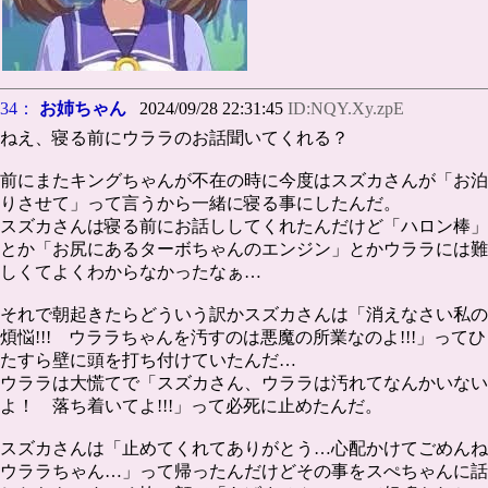
34：
お姉ちゃん
2024/09/28 22:31:45
ID:NQY.Xy.zpE
ねえ、寝る前にウララのお話聞いてくれる？
前にまたキングちゃんが不在の時に今度はスズカさんが「お泊
りさせて」って言うから一緒に寝る事にしたんだ。
スズカさんは寝る前にお話ししてくれたんだけど「ハロン棒」
とか「お尻にあるターボちゃんのエンジン」とかウララには難
しくてよくわからなかったなぁ…
それで朝起きたらどういう訳かスズカさんは「消えなさい私の
煩悩!!! ウララちゃんを汚すのは悪魔の所業なのよ!!!」ってひ
たすら壁に頭を打ち付けていたんだ…
ウララは大慌てで「スズカさん、ウララは汚れてなんかいない
よ！ 落ち着いてよ!!!」って必死に止めたんだ。
スズカさんは「止めてくれてありがとう…心配かけてごめんね
ウララちゃん…」って帰ったんだけどその事をスぺちゃんに話