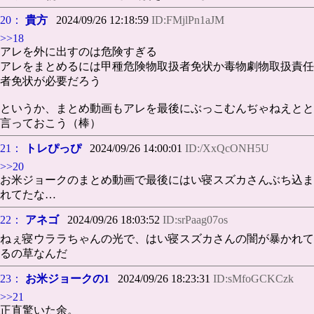
20：
貴方
2024/09/26 12:18:59
ID:FMjlPn1aJM
>>18
アレを外に出すのは危険すぎる
アレをまとめるには甲種危険物取扱者免状か毒物劇物取扱責任
者免状が必要だろう
というか、まとめ動画もアレを最後にぶっこむんぢゃねえとと
言っておこう（棒）
21：
トレぴっぴ
2024/09/26 14:00:01
ID:/XxQcONH5U
>>20
お米ジョークのまとめ動画で最後にはい寝スズカさんぶち込ま
れてたな…
22：
アネゴ
2024/09/26 18:03:52
ID:srPaag07os
ねぇ寝ウララちゃんの光で、はい寝スズカさんの闇が暴かれて
るの草なんだ
23：
お米ジョークの1
2024/09/26 18:23:31
ID:sMfoGCKCzk
>>21
正直驚いた余。