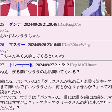
25：
ダンナ
2024/09/26 21:29:46
ID:srPaag07os
>>24
おやすみウララちゃん
26：
マスター
2024/09/26 23:16:08
ID:wE0lwvW6rg
>>24
🍞ちゃん早く入学してくるといいね
27：
トレーナー君
2024/09/27 21:15:12
ID:g1d1CHnanc
ねえ、寝る前にウララのお話聞いてくれる？
前にね、パンちゃんに「グラスさんが私の母と名乗り近寄って
きて怖いんです…ウララさん、何とかなりませんか？」って相
談されたの。
それでね、ウララは「パンちゃん、目には目を歯には歯を…マ
マにはママだよ？」って言ってクリークさんの所に連れて行っ
たんだよ？