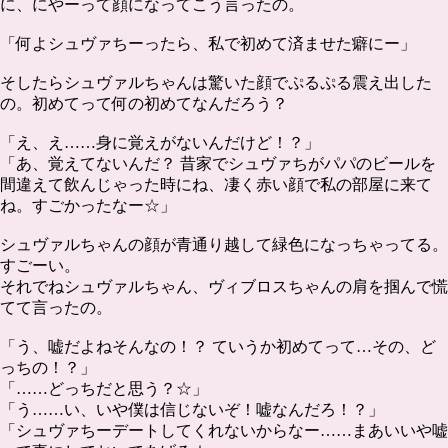
に、にやーって顔になってこう言ったの。
「何よシュヴァちーったら、私で初めて済ませた癖にー」
そしたらシュヴァルちゃんは驚いた顔でぷるぷる震え出した
の。初めてって何の初めてなんだろう？
「え、え……身に覚えがないんだけど！？」
「あ、覚えてないんだ？ 昔家でシュヴァちがパパのビールを
間違えて飲んじゃった時にね、凄く赤い顔で私の部屋に来て
ね。すごかったなー☆」
シュヴァルちゃんの顔が青通り越して緑色になっちゃってる。
すごーい。
それでねシュヴァルちゃん、ヴィブロスちゃんの肩を掴んで慌
てて言ったの。
「う、嘘だよねそんなの！？ ていうか初めてって…その、ど
っちの！？」
「……どっちだと思う？☆」
「う……い、いや僕は信じないぞ！嘘なんだろ！？」
「シュヴァちーデートしてくれないからなー……まあいいや嘘