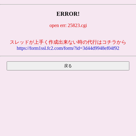
ERROR!
open err: 25823.cgi
スレッドが上手く作成出来ない時の代行はコチラから
https://form1ssl.fc2.com/form/?id=3d44d9948ef04f92