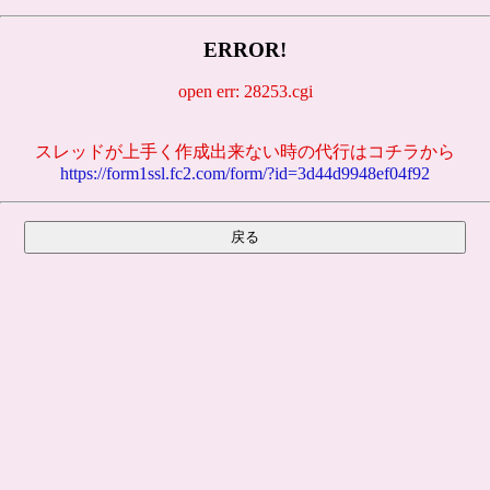
ERROR!
open err: 28253.cgi
スレッドが上手く作成出来ない時の代行はコチラから
https://form1ssl.fc2.com/form/?id=3d44d9948ef04f92