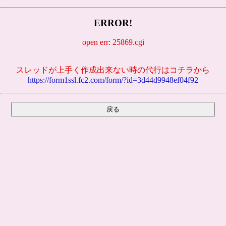
ERROR!
open err: 25869.cgi
スレッドが上手く作成出来ない時の代行はコチラから
https://form1ssl.fc2.com/form/?id=3d44d9948ef04f92