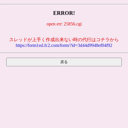
ERROR!
open err: 25856.cgi
スレッドが上手く作成出来ない時の代行はコチラから
https://form1ssl.fc2.com/form/?id=3d44d9948ef04f92