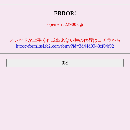
ERROR!
open err: 22900.cgi
スレッドが上手く作成出来ない時の代行はコチラから
https://form1ssl.fc2.com/form/?id=3d44d9948ef04f92