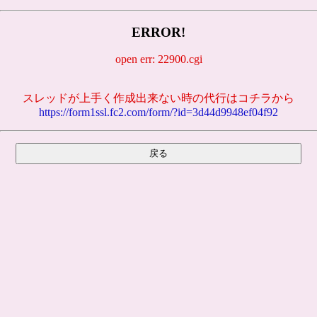
ERROR!
open err: 22900.cgi
スレッドが上手く作成出来ない時の代行はコチラから
https://form1ssl.fc2.com/form/?id=3d44d9948ef04f92