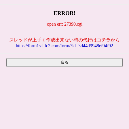
ERROR!
open err: 27390.cgi
スレッドが上手く作成出来ない時の代行はコチラから
https://form1ssl.fc2.com/form/?id=3d44d9948ef04f92