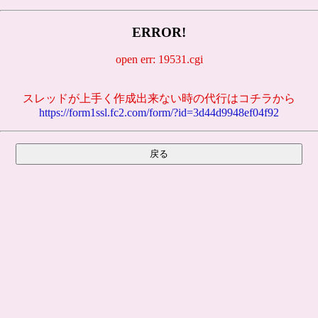
ERROR!
open err: 19531.cgi
スレッドが上手く作成出来ない時の代行はコチラから
https://form1ssl.fc2.com/form/?id=3d44d9948ef04f92