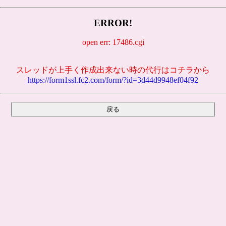
ERROR!
open err: 17486.cgi
スレッドが上手く作成出来ない時の代行はコチラから
https://form1ssl.fc2.com/form/?id=3d44d9948ef04f92