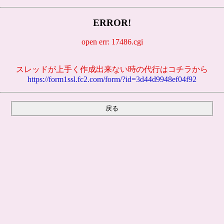
ERROR!
open err: 17486.cgi
スレッドが上手く作成出来ない時の代行はコチラから
https://form1ssl.fc2.com/form/?id=3d44d9948ef04f92