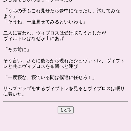
「うちの子もこれ見せたら夢中になったし、試してみな
よ？」
「そうね、一度見せてみるといいわよ」
二人に言われ、ヴィブロスは受け取ろうとしたが
ヴィルトレはなぜか上にあげ
「その前に」
そう言い、さらに後ろから現れたシュヴァトレ、ヴィブト
レと共にヴィブロスを布団へと運び
「一度寝な、寝ている間は僕達に任せろ！」
サムズアップをするヴィブトレを見るとヴィブロスは眠り
に着いた。