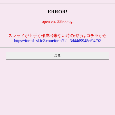
ERROR!
open err: 22900.cgi
スレッドが上手く作成出来ない時の代行はコチラから
https://form1ssl.fc2.com/form/?id=3d44d9948ef04f92