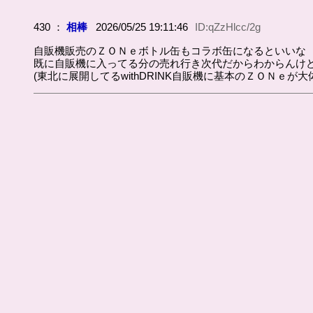
430 ：
相棒
2026/05/25 19:11:46
ID:qZzHlcc/2g
自販機販売のＺＯＮｅボトル缶もコラボ缶になるといいな
既に自販機に入ってる分の売れ行き次代だからわからんけ
(東北に展開してるwithDRINK自販機に基本のＺＯＮｅが大