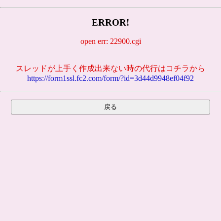
ERROR!
open err: 22900.cgi
スレッドが上手く作成出来ない時の代行はコチラから
https://form1ssl.fc2.com/form/?id=3d44d9948ef04f92