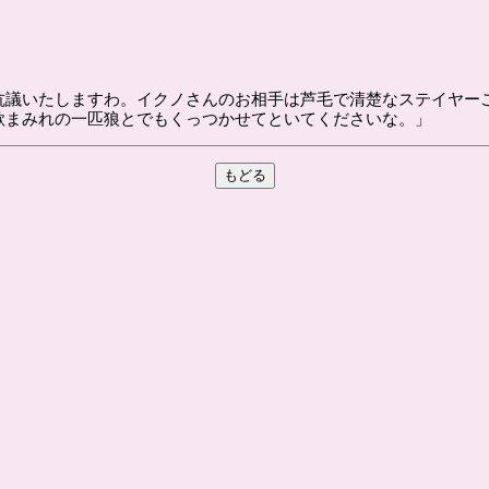
に抗議いたしますわ。イクノさんのお相手は芦毛で清楚なステイヤー
欲まみれの一匹狼とでもくっつかせてといてくださいな。」