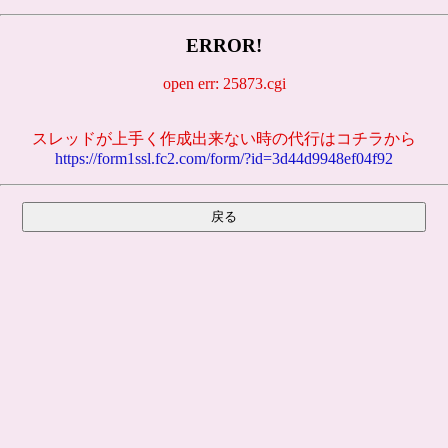
ERROR!
open err: 25873.cgi
スレッドが上手く作成出来ない時の代行はコチラから
https://form1ssl.fc2.com/form/?id=3d44d9948ef04f92