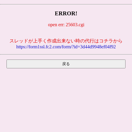
ERROR!
open err: 25603.cgi
スレッドが上手く作成出来ない時の代行はコチラから
https://form1ssl.fc2.com/form/?id=3d44d9948ef04f92