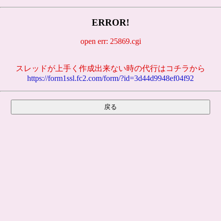
ERROR!
open err: 25869.cgi
スレッドが上手く作成出来ない時の代行はコチラから
https://form1ssl.fc2.com/form/?id=3d44d9948ef04f92