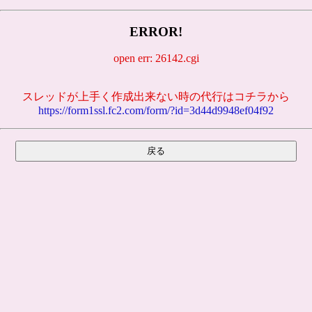
ERROR!
open err: 26142.cgi
スレッドが上手く作成出来ない時の代行はコチラから
https://form1ssl.fc2.com/form/?id=3d44d9948ef04f92