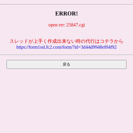
ERROR!
open err: 25847.cgi
スレッドが上手く作成出来ない時の代行はコチラから
https://form1ssl.fc2.com/form/?id=3d44d9948ef04f92