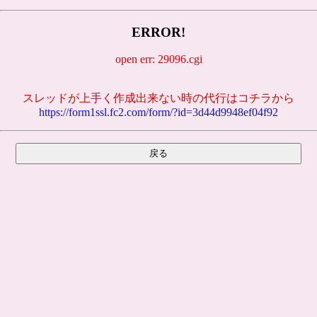
ERROR!
open err: 29096.cgi
スレッドが上手く作成出来ない時の代行はコチラから
https://form1ssl.fc2.com/form/?id=3d44d9948ef04f92