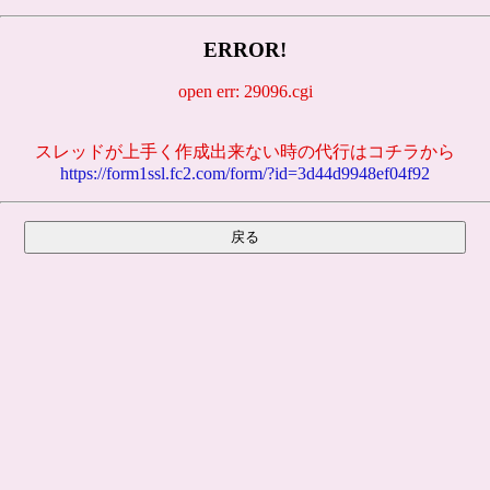
ERROR!
open err: 29096.cgi
スレッドが上手く作成出来ない時の代行はコチラから
https://form1ssl.fc2.com/form/?id=3d44d9948ef04f92