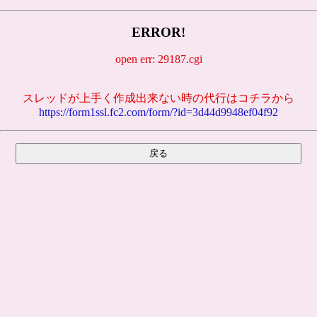
ERROR!
open err: 29187.cgi
スレッドが上手く作成出来ない時の代行はコチラから
https://form1ssl.fc2.com/form/?id=3d44d9948ef04f92