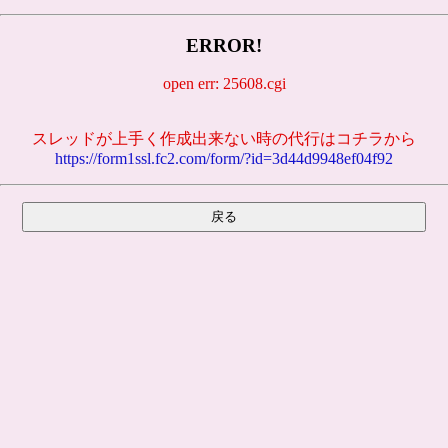
ERROR!
open err: 25608.cgi
スレッドが上手く作成出来ない時の代行はコチラから
https://form1ssl.fc2.com/form/?id=3d44d9948ef04f92