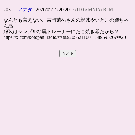
203 ：
アナタ
2026/05/15 20:20:16
ID:6xMNlAxBuM
なんとも言えない、吉岡茉祐さんの親戚やいとこの姉ちゃ
ん感
服装はシンプルな黒トレーナーにたこ焼き器だから？
https://x.com/kotopan_radio/status/2055211601158959526?s=20