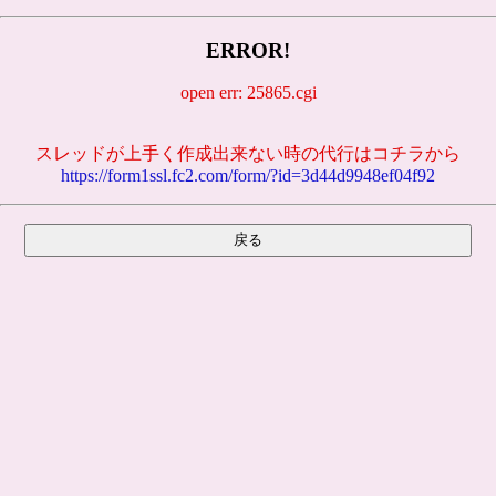
ERROR!
open err: 25865.cgi
スレッドが上手く作成出来ない時の代行はコチラから
https://form1ssl.fc2.com/form/?id=3d44d9948ef04f92