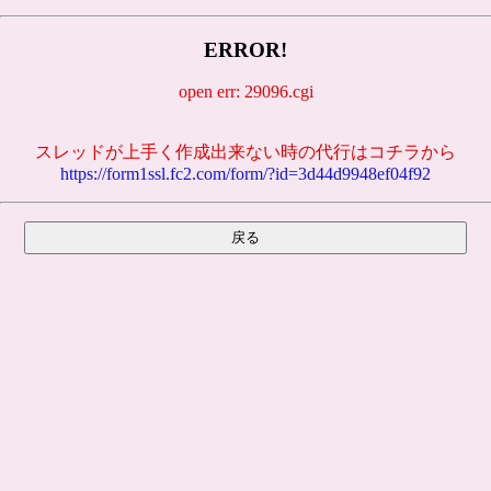
ERROR!
open err: 29096.cgi
スレッドが上手く作成出来ない時の代行はコチラから
https://form1ssl.fc2.com/form/?id=3d44d9948ef04f92