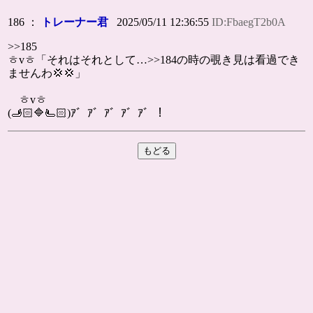
186 ：
トレーナー君
2025/05/11 12:36:55
ID:FbaegT2b0A
>>185
ㅎvㅎ「それはそれとして…>>184の時の覗き見は看過でき
ませんわ💢💢」
ㅎvㅎ
(🫸🏻🔷🫷🏻)ｱ゛ｱ゛ｱ゛ｱ゛ｱ゛！