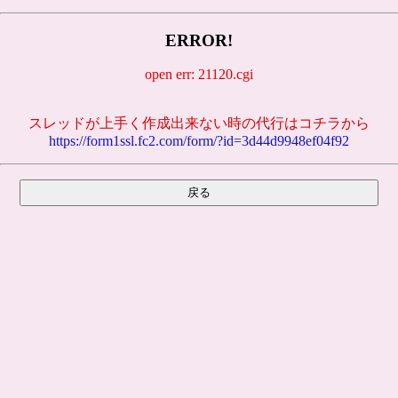
ERROR!
open err: 21120.cgi
スレッドが上手く作成出来ない時の代行はコチラから
https://form1ssl.fc2.com/form/?id=3d44d9948ef04f92