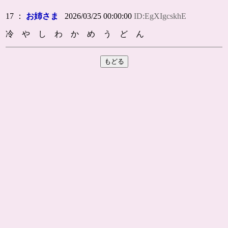
17 ：
お姉さま
2026/03/25 00:00:00
ID:EgXIgcskhE
冷 や し わ か め う ど ん