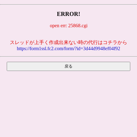
ERROR!
open err: 25868.cgi
スレッドが上手く作成出来ない時の代行はコチラから
https://form1ssl.fc2.com/form/?id=3d44d9948ef04f92