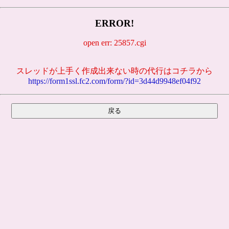
ERROR!
open err: 25857.cgi
スレッドが上手く作成出来ない時の代行はコチラから
https://form1ssl.fc2.com/form/?id=3d44d9948ef04f92