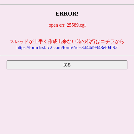
ERROR!
open err: 25589.cgi
スレッドが上手く作成出来ない時の代行はコチラから
https://form1ssl.fc2.com/form/?id=3d44d9948ef04f92