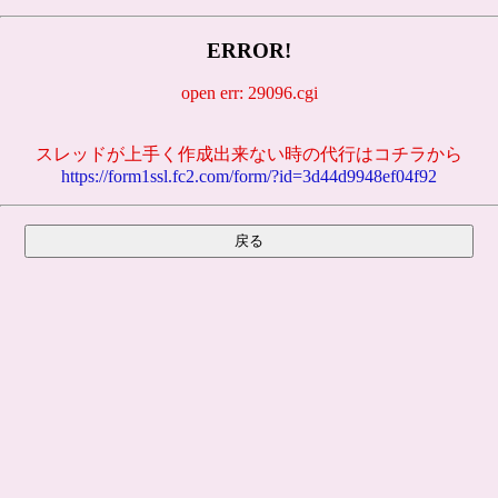
ERROR!
open err: 29096.cgi
スレッドが上手く作成出来ない時の代行はコチラから
https://form1ssl.fc2.com/form/?id=3d44d9948ef04f92