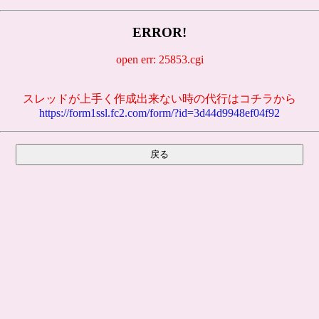
ERROR!
open err: 25853.cgi
スレッドが上手く作成出来ない時の代行はコチラから
https://form1ssl.fc2.com/form/?id=3d44d9948ef04f92