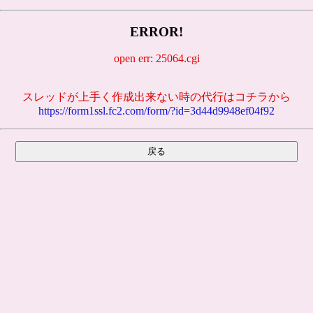
ERROR!
open err: 25064.cgi
スレッドが上手く作成出来ない時の代行はコチラから
https://form1ssl.fc2.com/form/?id=3d44d9948ef04f92